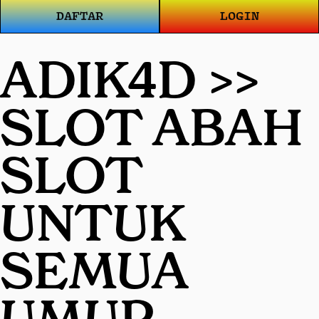
DAFTAR
LOGIN
ADIK4D >>
SLOT ABAH
SLOT
UNTUK
SEMUA
UMUR