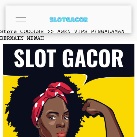
O
p
e
Store
COCOL88 >> AGEN VIPS PENGALAMAN
n
BERMAIN MEWAH
M
e
n
u