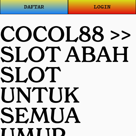
DAFTAR
LOGIN
COCOL88 >>
SLOT ABAH
SLOT
UNTUK
SEMUA
UMUR