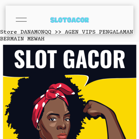
O
p
e
Store
DANAMONQQ >> AGEN VIPS PENGALAMAN
n
BERMAIN MEWAH
M
e
n
u