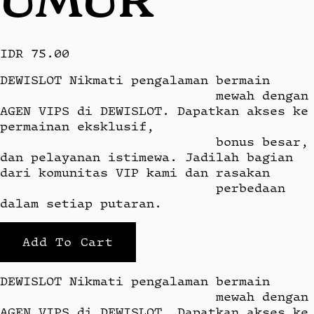
IDR 75.00
DEWISLOT Nikmati pengalaman bermain

                            mewah dengan 
AGEN VIPS di DEWISLOT. Dapatkan akses ke 
permainan eksklusif,

                            bonus besar, 
dan pelayanan istimewa. Jadilah bagian 
dari komunitas VIP kami dan rasakan

                            perbedaan 
dalam setiap putaran.
Add To Cart
DEWISLOT Nikmati pengalaman bermain

                            mewah dengan 
AGEN VIPS di DEWISLOT. Dapatkan akses ke 