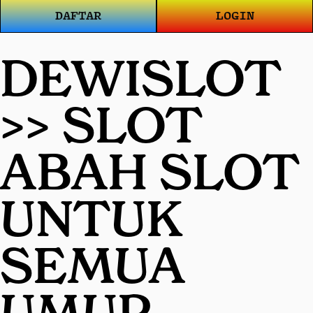
DAFTAR
LOGIN
DEWISLOT
>> SLOT
ABAH SLOT
UNTUK
SEMUA
UMUR