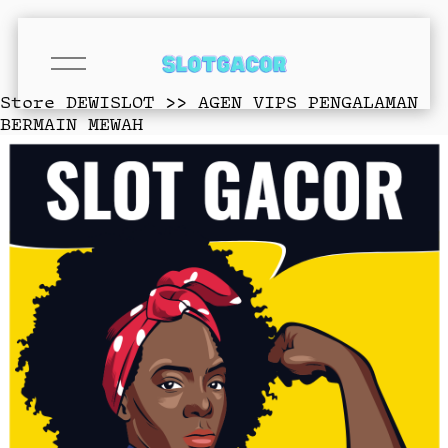
O
p
e
Store
DEWISLOT >> AGEN VIPS PENGALAMAN
n
BERMAIN MEWAH
M
e
n
u