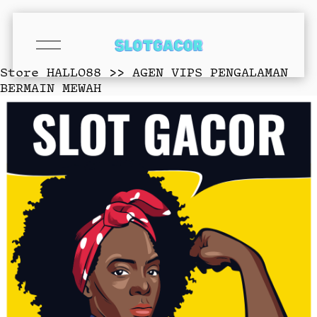
O
p
e
Store
HALLO88 >> AGEN VIPS PENGALAMAN
n
BERMAIN MEWAH
M
e
n
u