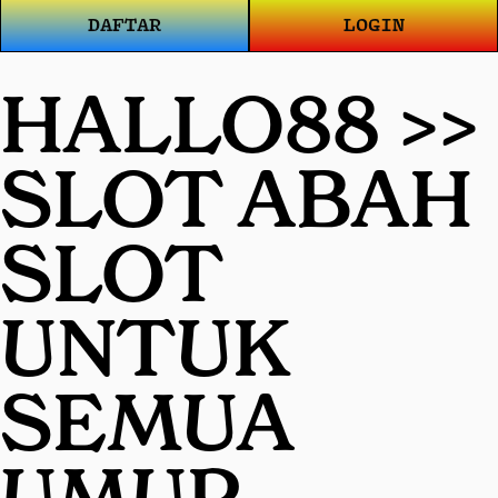
DAFTAR
LOGIN
HALLO88 >>
SLOT ABAH
SLOT
UNTUK
SEMUA
UMUR