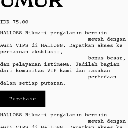
IDR 75.00
HALLO88 Nikmati pengalaman bermain

                            mewah dengan 
AGEN VIPS di HALLO88. Dapatkan akses ke 
permainan eksklusif,

                            bonus besar, 
dan pelayanan istimewa. Jadilah bagian 
dari komunitas VIP kami dan rasakan

                            perbedaan 
dalam setiap putaran.
Purchase
HALLO88 Nikmati pengalaman bermain

                            mewah dengan 
AGEN VIPS di HALLO88. Dapatkan akses ke 