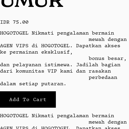
IDR 75.00
HOGOTOGEL Nikmati pengalaman bermain

                            mewah dengan 
AGEN VIPS di HOGOTOGEL. Dapatkan akses 
ke permainan eksklusif,

                            bonus besar, 
dan pelayanan istimewa. Jadilah bagian 
dari komunitas VIP kami dan rasakan

                            perbedaan 
dalam setiap putaran.
Add To Cart
HOGOTOGEL Nikmati pengalaman bermain

                            mewah dengan 
AGEN VIPS di HOGOTOGEL. Dapatkan akses 