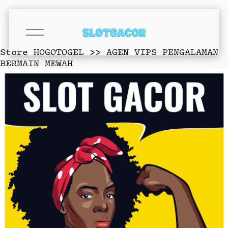
O
p
e
Store
HOGOTOGEL >> AGEN VIPS PENGALAMAN
n
BERMAIN MEWAH
M
e
n
u