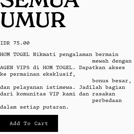
UMUR
IDR 75.00
HOM TOGEL Nikmati pengalaman bermain

                            mewah dengan 
AGEN VIPS di HOM TOGEL. Dapatkan akses 
ke permainan eksklusif,

                            bonus besar, 
dan pelayanan istimewa. Jadilah bagian 
dari komunitas VIP kami dan rasakan

                            perbedaan 
dalam setiap putaran.
Add To Cart