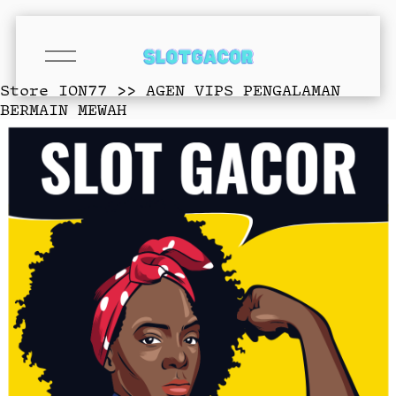
O
p
e
Store
ION77 >> AGEN VIPS PENGALAMAN
n
BERMAIN MEWAH
M
e
n
u