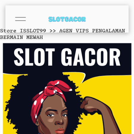
O
p
e
Store
ISSLOT99 >> AGEN VIPS PENGALAMAN
n
BERMAIN MEWAH
M
e
n
u