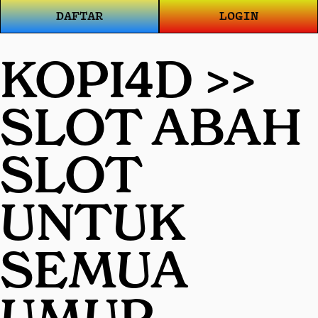
DAFTAR
LOGIN
KOPI4D >>
SLOT ABAH
SLOT
UNTUK
SEMUA
UMUR