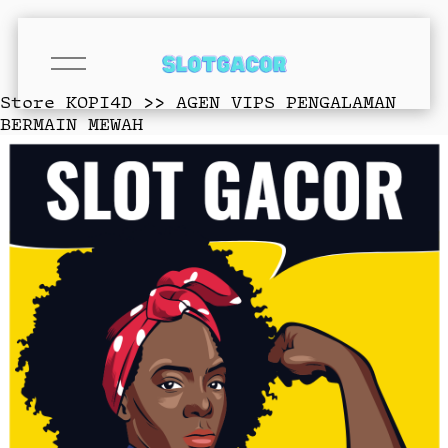
O
p
e
Store
KOPI4D >> AGEN VIPS PENGALAMAN
n
BERMAIN MEWAH
M
e
n
u