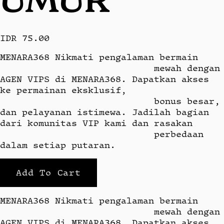
IDR 75.00
MENARA368 Nikmati pengalaman bermain

                            mewah dengan 
AGEN VIPS di MENARA368. Dapatkan akses 
ke permainan eksklusif,

                            bonus besar, 
dan pelayanan istimewa. Jadilah bagian 
dari komunitas VIP kami dan rasakan

                            perbedaan 
dalam setiap putaran.
Add To Cart
MENARA368 Nikmati pengalaman bermain

                            mewah dengan 
AGEN VIPS di MENARA368. Dapatkan akses 