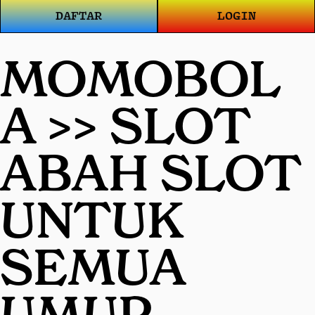
DAFTAR
LOGIN
MOMOBOL
A >> SLOT
ABAH SLOT
UNTUK
SEMUA
UMUR