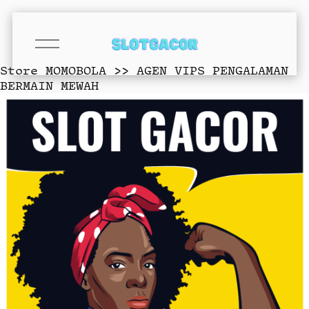
O
p
e
Store
MOMOBOLA >> AGEN VIPS PENGALAMAN
n
BERMAIN MEWAH
M
e
n
u