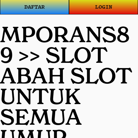
DAFTAR
LOGIN
MPORANS8
9 >> SLOT
ABAH SLOT
UNTUK
SEMUA
UMUR