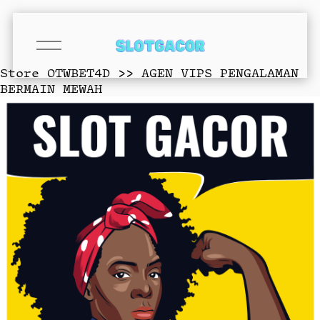
O
p
e
Store
OTWBET4D >> AGEN VIPS PENGALAMAN
n
BERMAIN MEWAH
M
e
n
u