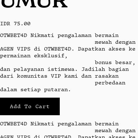
IDR 75.00
OTWBET4D Nikmati pengalaman bermain

                            mewah dengan 
AGEN VIPS di OTWBET4D. Dapatkan akses ke 
permainan eksklusif,

                            bonus besar, 
dan pelayanan istimewa. Jadilah bagian 
dari komunitas VIP kami dan rasakan

                            perbedaan 
dalam setiap putaran.
Add To Cart
OTWBET4D Nikmati pengalaman bermain

                            mewah dengan 
AGEN VIPS di OTWBET4D. Dapatkan akses ke 