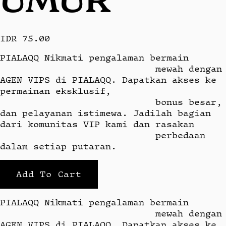
IDR 75.00
PIALAQQ Nikmati pengalaman bermain

                            mewah dengan 
AGEN VIPS di PIALAQQ. Dapatkan akses ke 
permainan eksklusif,

                            bonus besar, 
dan pelayanan istimewa. Jadilah bagian 
dari komunitas VIP kami dan rasakan

                            perbedaan 
dalam setiap putaran.
Add To Cart
PIALAQQ Nikmati pengalaman bermain

                            mewah dengan 
AGEN VIPS di PIALAQQ. Dapatkan akses ke 