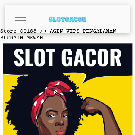
O
p
e
Store
QQ188 >> AGEN VIPS PENGALAMAN
n
BERMAIN MEWAH
M
e
n
u