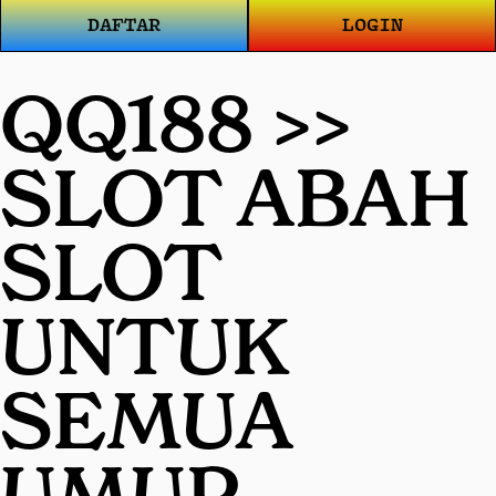
DAFTAR
LOGIN
QQ188 >>
SLOT ABAH
SLOT
UNTUK
SEMUA
UMUR