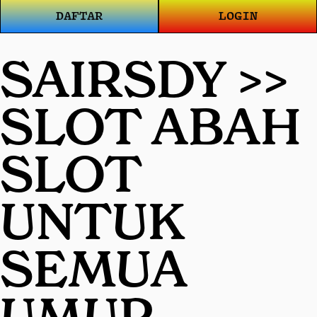
DAFTAR
LOGIN
SAIRSDY >>
SLOT ABAH
SLOT
UNTUK
SEMUA
UMUR