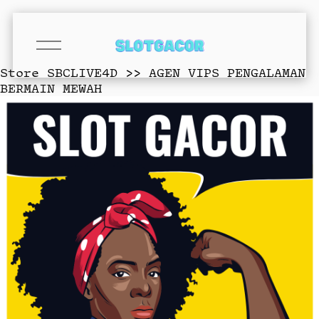
O
p
e
Store
SBCLIVE4D >> AGEN VIPS PENGALAMAN
n
BERMAIN MEWAH
M
e
n
u