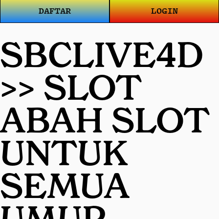
DAFTAR
LOGIN
SBCLIVE4D
>> SLOT
ABAH SLOT
UNTUK
SEMUA
UMUR