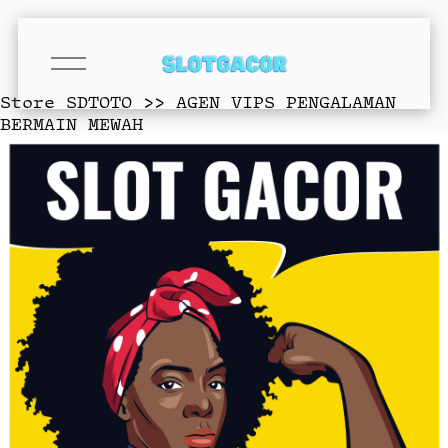
O
p
e
Store
SDTOTO >> AGEN VIPS PENGALAMAN
n
BERMAIN MEWAH
M
e
n
u