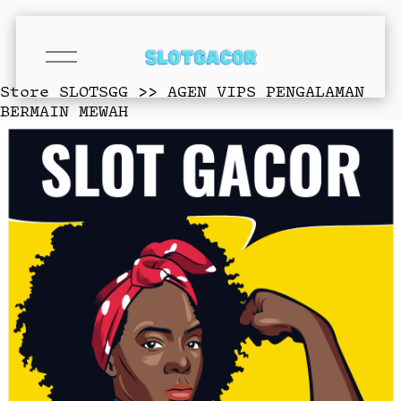
O
p
e
Store
SLOTSGG >> AGEN VIPS PENGALAMAN
n
BERMAIN MEWAH
M
e
n
u