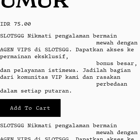
IDR 75.00
SLOTSGG Nikmati pengalaman bermain

                            mewah dengan 
AGEN VIPS di SLOTSGG. Dapatkan akses ke 
permainan eksklusif,

                            bonus besar, 
dan pelayanan istimewa. Jadilah bagian 
dari komunitas VIP kami dan rasakan

                            perbedaan 
dalam setiap putaran.
Add To Cart
SLOTSGG Nikmati pengalaman bermain

                            mewah dengan 
AGEN VIPS di SLOTSGG. Dapatkan akses ke 