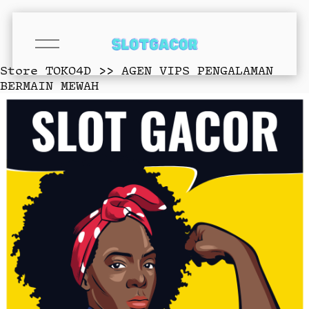
O
p
e
Store
TOKO4D >> AGEN VIPS PENGALAMAN
n
BERMAIN MEWAH
M
e
n
u