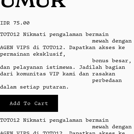
IDR 75.00
TOTO12 Nikmati pengalaman bermain

                            mewah dengan 
AGEN VIPS di TOTO12. Dapatkan akses ke 
permainan eksklusif,

                            bonus besar, 
dan pelayanan istimewa. Jadilah bagian 
dari komunitas VIP kami dan rasakan

                            perbedaan 
dalam setiap putaran.
Add To Cart
TOTO12 Nikmati pengalaman bermain

                            mewah dengan 
AGEN VIPS di TOTO12. Dapatkan akses ke 