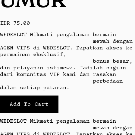
IDR 75.00
WEDESLOT Nikmati pengalaman bermain

                            mewah dengan 
AGEN VIPS di WEDESLOT. Dapatkan akses ke 
permainan eksklusif,

                            bonus besar, 
dan pelayanan istimewa. Jadilah bagian 
dari komunitas VIP kami dan rasakan

                            perbedaan 
dalam setiap putaran.
Add To Cart
WEDESLOT Nikmati pengalaman bermain

                            mewah dengan 
AGEN VIPS di WEDESLOT. Dapatkan akses ke 