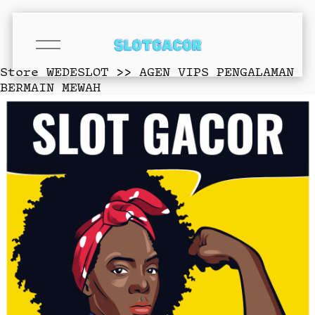
O
p
e
Store
WEDESLOT >> AGEN VIPS PENGALAMAN
n
BERMAIN MEWAH
M
e
n
u